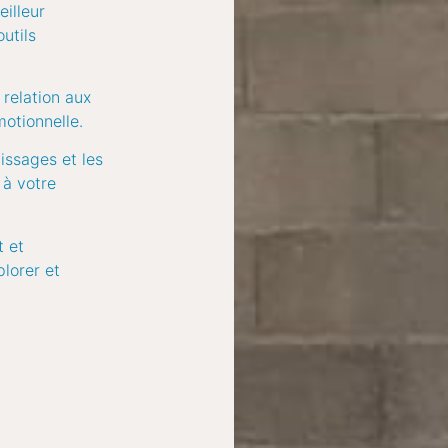
eilleur
utils
 relation aux
motionnelle.
issages et les
 à votre
t et
lorer et