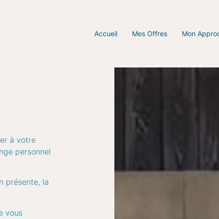
Accueil
Mes Offres
Mon Appro
er à votre
enge personnel
n présente, la
de vous