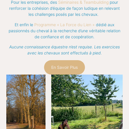
Pour les entreprises, des
Séminaires & Teambuilding
pour
renforcer la cohésion d’équipe de façon ludique en relevant
les challenges posés par les chevaux.
Et enfin le
Programme « La Force du Lien »
dédié aux
passionnés du cheval à la recherche d’une véritable relation
de confiance et de coopération.
Aucune connaissance équestre n’est requise. Les exercices
avec les chevaux sont effectués à pied.
En Savoir Plus