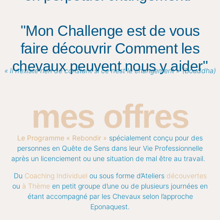
"Mon Challenge est de vous
faire découvrir Comment les
chevaux peuvent nous y aider"
« Il n’existe rien de constant si ce n’est le changement » (Bouddha)
mes offres
Le Programme « Rebondir »
spécialement conçu pour des
personnes en Quête de Sens dans leur Vie Professionnelle
après un licenciement ou une situation de mal être au travail.
Du
Coaching Individuel
ou sous forme d’Ateliers
découvertes
ou
à Thème
en petit groupe d’une ou de plusieurs journées en
étant accompagné par les Chevaux selon l’approche
Eponaquest.