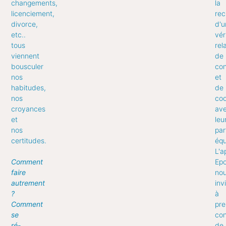
changements,
la
licenciement,
rec
divorce,
d'u
etc..
vér
tous
rel
viennent
de
bousculer
con
nos
et
habitudes,
de
nos
coo
croyances
av
et
leu
nos
par
certitudes.
équ
L'a
Comment
Ep
faire
no
autrement
inv
?
à
Comment
pre
se
con
ré-
de