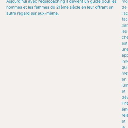
Aujourd'hui avec l'équicoaching il devient un guide pour les
mon
hommes et les femmes du 21ème siècle en leur offrant un
de
autre regard sur eux-même.
l'
fac
par
les
che
est
un
ap
inn
qui
me
en
lum
et
dé
l'i
émo
rel
et
le