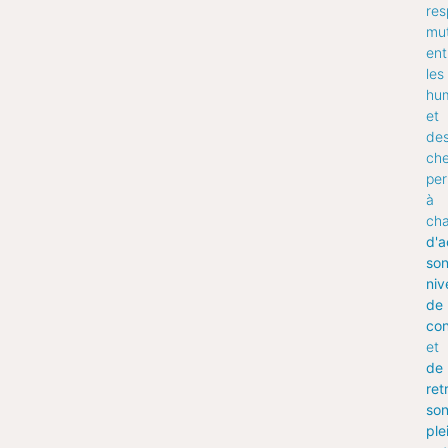
res
mut
ent
les
hu
et
de
che
per
à
ch
d'a
so
niv
de
con
et
de
ret
so
ple