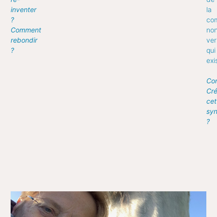
inventer
la
?
co
Comment
no
rebondir
ver
?
qui
exis
Co
Cré
cet
syn
?